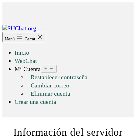
Saltar
al
contenido
SUChat.org
Menú
Cerrar
Inicio
WebChat
Abrir
Mi Cuenta
el
Restablecer contraseña
menú
Cambiar correo
Eliminar cuenta
Crear una cuenta
Información del servidor