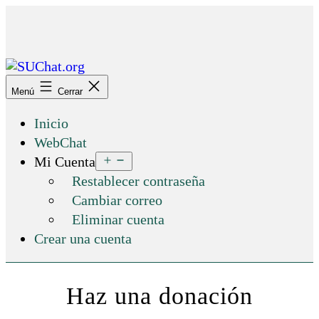
Saltar
al
contenido
SUChat.org
Menú
Cerrar
Inicio
WebChat
Abrir
Mi Cuenta
el
Restablecer contraseña
menú
Cambiar correo
Eliminar cuenta
Crear una cuenta
Haz una donación